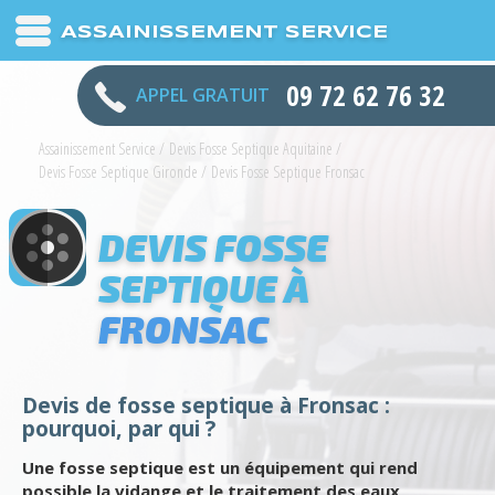
ASSAINISSEMENT SERVICE
09 72 62 76 32
APPEL GRATUIT
Assainissement Service
/
Devis Fosse Septique Aquitaine
/
Devis Fosse Septique Gironde
/
Devis Fosse Septique Fronsac
DEVIS FOSSE
SEPTIQUE À
FRONSAC
Devis de fosse septique à Fronsac :
pourquoi, par qui ?
Une fosse septique est un équipement qui rend
possible la vidange et le traitement des eaux