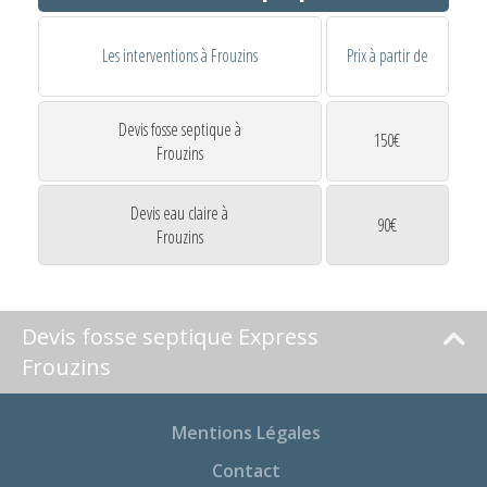
Les interventions à Frouzins
Prix à partir de
Devis fosse septique à
150€
Frouzins
Devis eau claire à
90€
Frouzins
Devis fosse septique Express
Frouzins
Mentions Légales
Contact