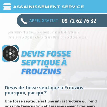
ASSAINISSEMENT SERVICE
09 72 62 76 32
APPEL GRATUIT
Assainissement Service
/
Devis Fosse Septique Midi-Pyrénées
/
Devis Fosse Septique Haute-Garonne
/
Devis Fosse Septique Frouzins
DEVIS FOSSE
SEPTIQUE À
FROUZINS
Devis de fosse septique à Frouzins :
pourquoi, par qui ?
Une fosse septique est une infrastructure qui rend
possible l'évacuation et l'assainissement des eaux