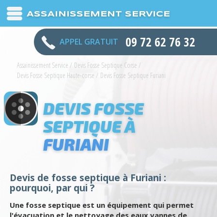
ASSAINISSEMENT SERVICE
09 72 62 76 32
APPEL GRATUIT
Assainissement Service
/
Devis Fosse Septique Corse
/
Devis Fosse Septique Haute-corse
/
Devis Fosse Septique Furiani
DEVIS FOSSE
SEPTIQUE À
FURIANI
Devis de fosse septique à Furiani :
pourquoi, par qui ?
Une fosse septique est un équipement qui permet
l'évacuation et le nettoyage des eaux vannes de