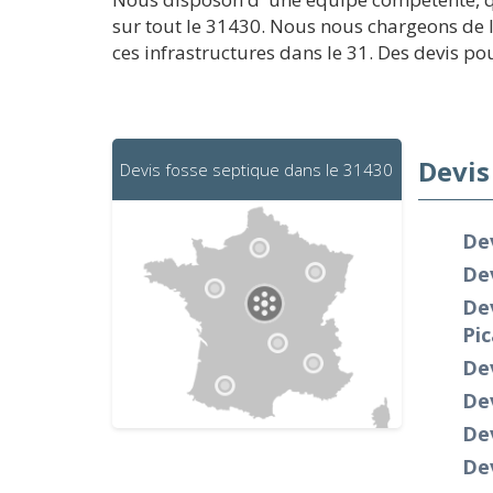
sur tout le 31430. Nous nous chargeons de 
ces infrastructures dans le 31. Des devis pou
Devis
Devis fosse septique dans le 31430
Dev
De
Dev
Pi
Dev
Dev
De
Dev