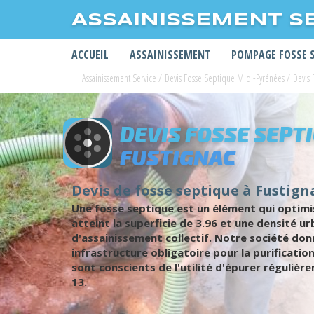
ASSAINISSEMENT S
ACCUEIL
ASSAINISSEMENT
POMPAGE FOSSE 
Assainissement Service
/
Devis Fosse Septique Midi-Pyrénées
/
Devis
DEVIS FOSSE SEPT
FUSTIGNAC
Devis de fosse septique à Fustigna
Une fosse septique est un élément qui optimis
atteint la superficie de 3.96 et une densité 
d'assainissement collectif. Notre société do
infrastructure obligatoire pour la purificatio
sont conscients de l'utilité d'épurer régulièr
13.