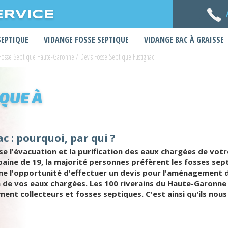
ERVICE
SEPTIQUE
VIDANGE FOSSE SEPTIQUE
VIDANGE BAC À GRAISSE
 Fosse Septique Haute-Garonne
/
Devis Fosse Septique Fustignac
IQUE À
c : pourquoi, par qui ?
e l'évacuation et la purification des eaux chargées de votr
urbaine de 19, la majorité personnes préfèrent les fosses s
nne l'opportunité d'effectuer un devis pour l'aménagement 
n de vos eaux chargées. Les 100 riverains du Haute-Garonne e
ement collecteurs et fosses septiques. C'est ainsi qu'ils no