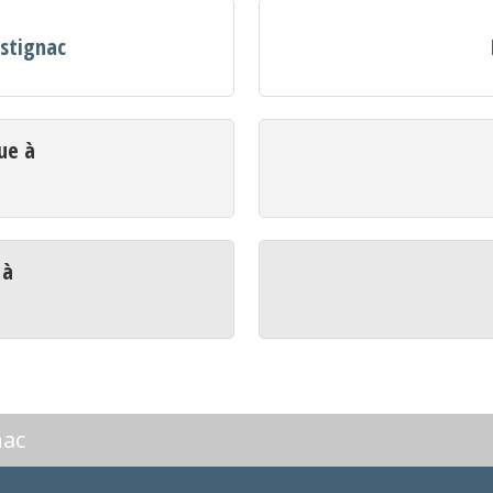
ustignac
ue à
 à
nac