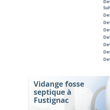
Dev
Su
Dev
De
Dev
De
Dev
De
De
Vidange fosse
septique à
Fustignac