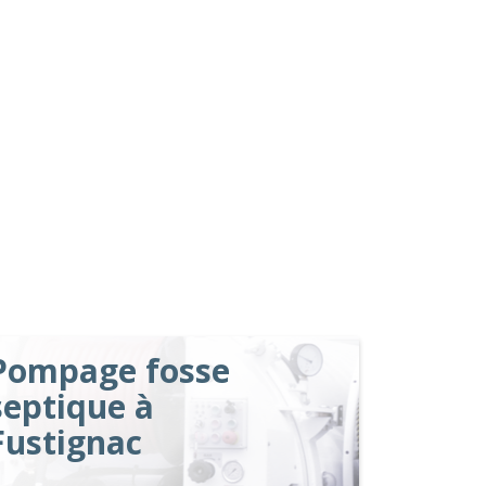
Pompage fosse
septique à
Fustignac