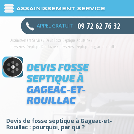
ASSAINISSEMENT SERVICE
09 72 62 76 32
APPEL GRATUIT
Assainissement Service
/
Devis Fosse Septique Aquitaine
/
Devis Fosse Septique Dordogne
/
Devis Fosse Septique Gageac-et-Rouillac
DEVIS FOSSE
SEPTIQUE À
GAGEAC-ET-
ROUILLAC
Devis de fosse septique à Gageac-et-
Rouillac : pourquoi, par qui ?