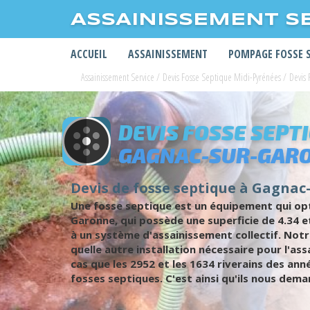
ASSAINISSEMENT S
ACCUEIL
ASSAINISSEMENT
POMPAGE FOSSE 
Assainissement Service
/
Devis Fosse Septique Midi-Pyrénées
/
Devis
DEVIS FOSSE SEPT
GAGNAC-SUR-GAR
Devis de fosse septique à Gagnac-
Une fosse septique est un équipement qui opt
Garonne, qui possède une superficie de 4.34 
à un système d'assainissement collectif. Notr
quelle autre installation nécessaire pour l'a
cas que les 2952 et les 1634 riverains des a
fosses septiques. C'est ainsi qu'ils nous dema