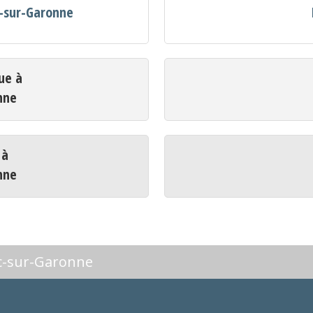
c-sur-Garonne
ue à
nne
 à
nne
ac-sur-Garonne