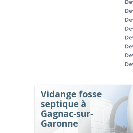
De
Dev
Dev
Dev
De
Dev
Dev
Dev
Vidange fosse
septique à
Gagnac-sur-
Garonne