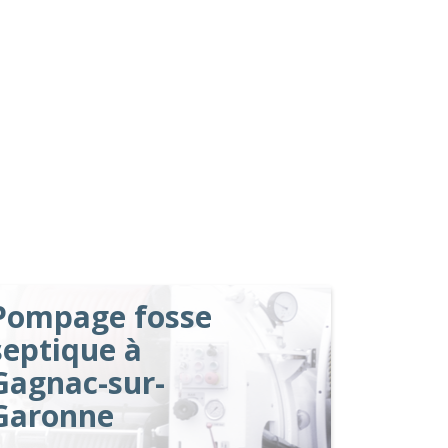
Pompage fosse
septique à
Gagnac-sur-
Garonne