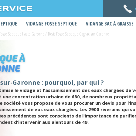
ERVICE
SEPTIQUE
VIDANGE FOSSE SEPTIQUE
VIDANGE BAC À GRAISSE
 Fosse Septique Haute-Garonne
/
Devis Fosse Septique Gagnac-sur-Garonne
IQUE À
ONNE
sur-Garonne : pourquoi, par qui ?
imise le vidage et l'assainissement des eaux chargées de 
et une concentration urbaine de 680, de nombreux propriét
e société vous propose de vous procurer un devis pour l'in
ssainissement de vos eaux chargées. Les 2900 riverains qui
nnées précédentes sont conscients de l'importance de purif
ndent d'intervenir aux alentours de 49.