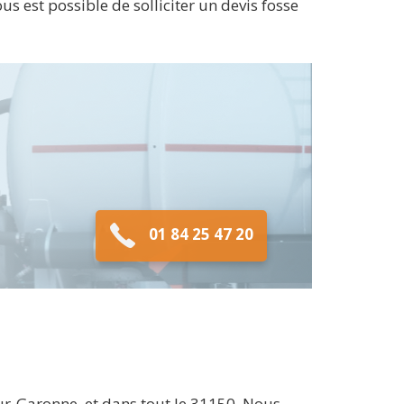
us est possible de solliciter un devis fosse
01 84 25 47 20
r-Garonne, et dans tout le 31150. Nous