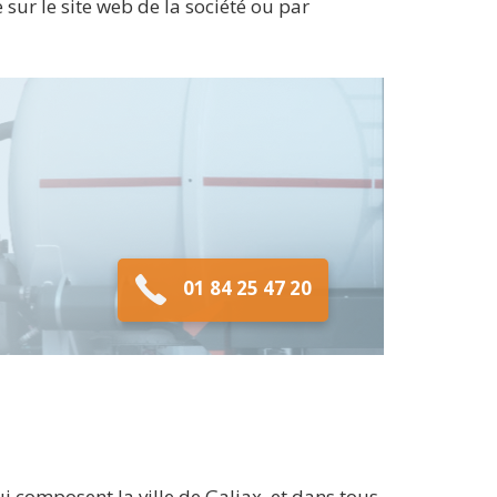
sur le site web de la société ou par
01 84 25 47 20
 composent la ville de Galiax, et dans tous