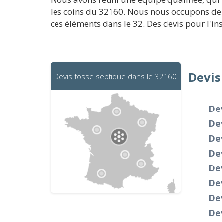
les coins du 32160. Nous nous occupons de 
ces éléments dans le 32. Des devis pour l'in
Devis
Devis fosse septique dans le 32160
Dev
De
Dev
De
Dev
De
De
De