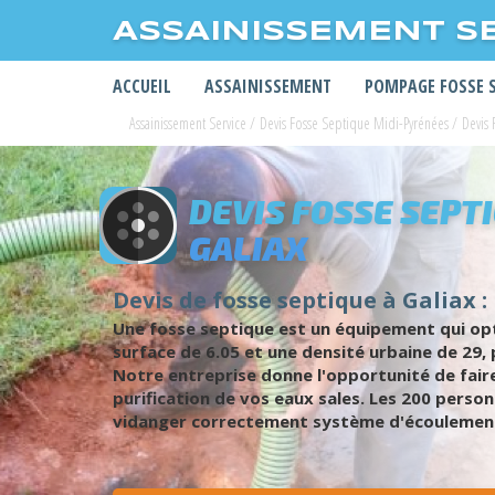
ASSAINISSEMENT S
ACCUEIL
ASSAINISSEMENT
POMPAGE FOSSE 
Assainissement Service
/
Devis Fosse Septique Midi-Pyrénées
/
Devis 
DEVIS FOSSE SEPT
GALIAX
Devis de fosse septique à Galiax :
Une fosse septique est un équipement qui optim
surface de 6.05 et une densité urbaine de 29, 
Notre entreprise donne l'opportunité de faire
purification de vos eaux sales. Les 200 person
vidanger correctement système d'écoulement e