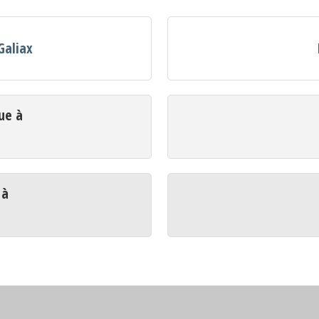
Galiax
ue à
 à