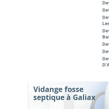
De
Dev
Dev
Le
Dev
Ba
De
De
De
D'
Vidange fosse
septique à Galiax