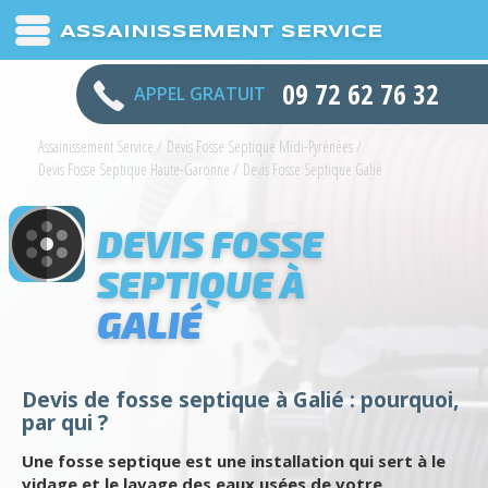
ASSAINISSEMENT SERVICE
09 72 62 76 32
APPEL GRATUIT
Assainissement Service
/
Devis Fosse Septique Midi-Pyrénées
/
Devis Fosse Septique Haute-Garonne
/
Devis Fosse Septique Galié
DEVIS FOSSE
SEPTIQUE À
GALIÉ
Devis de fosse septique à Galié : pourquoi,
par qui ?
Une fosse septique est une installation qui sert à le
vidage et le lavage des eaux usées de votre