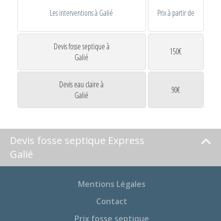
Les interventions à Galié
Prix à partir de
Devis fosse septique à
150€
Galié
Devis eau claire à
90€
Galié
Devis fosse septique Express
Galié
Mentions Légales
Contact
Prix fosse septique