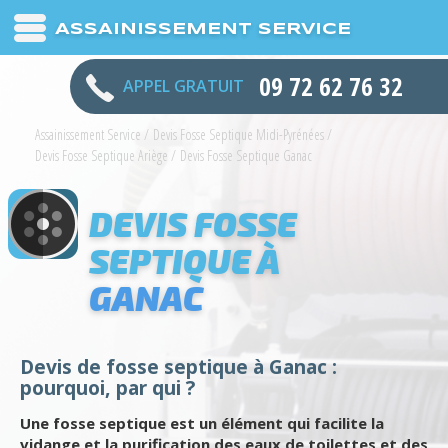
ASSAINISSEMENT SERVICE
09 72 62 76 32
APPEL GRATUIT
Assainissement Service
/
Devis Fosse Septique Midi-Pyrénées
/
Devis Fosse Septique Ariège
/
Devis Fosse Septique Ganac
DEVIS FOSSE
SEPTIQUE À
GANAC
Devis de fosse septique à Ganac :
pourquoi, par qui ?
Une fosse septique est un élément qui facilite la
vidange et la purification des eaux de toilettes et des