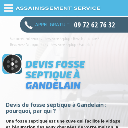
ASSAINISSEMENT SERVICE
09 72 62 76 32
APPEL GRATUIT
Assainissement Service
/
Devis Fosse Septique Basse Normandie
/
Devis Fosse Septique Orne
/
Devis Fosse Septique Gandelain
DEVIS FOSSE
SEPTIQUE À
GANDELAIN
Devis de fosse septique à Gandelain :
pourquoi, par qui ?
Une fosse septique est une cuve qui facilite le vidage
et l'épuration des eaux chargées de votre maison. A