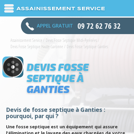
ASSAINISSEMENT SERVICE
09 72 62 76 32
APPEL GRATUIT
Assainissement Service
/
Devis Fosse Septique Midi-Pyrénées
/
Devis Fosse Septique Haute-Garonne
/
Devis Fosse Septique Ganties
DEVIS FOSSE
SEPTIQUE À
GANTIES
Devis de fosse septique à Ganties :
pourquoi, par qui ?
Une fosse septique est un équipement qui assure
l'élimination et le lavage des eaux chargées de votre