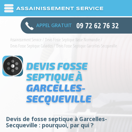
ASSAINISSEMENT SERVICE
09 72 62 76 32
APPEL GRATUIT
Assainissement Service
/
Devis Fosse Septique Basse Normandie
/
Devis Fosse Septique Calvados
/
Devis Fosse Septique Garcelles-Secqueville
DEVIS FOSSE
SEPTIQUE À
GARCELLES-
SECQUEVILLE
Devis de fosse septique à Garcelles-
Secqueville : pourquoi, par qui ?