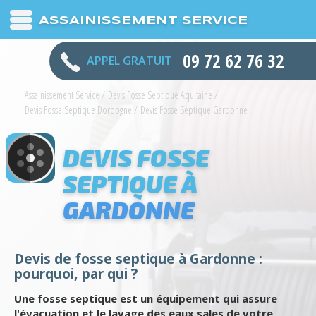
ASSAINISSEMENT SERVICE
09 72 62 76 32
APPEL GRATUIT
Assainissement Service
/
Devis Fosse Septique Aquitaine
/
Devis Fosse Septique Dordogne
/
Devis Fosse Septique Gardonne
DEVIS FOSSE
SEPTIQUE À
GARDONNE
Devis de fosse septique à Gardonne :
pourquoi, par qui ?
Une fosse septique est un équipement qui assure
l'évacuation et le lavage des eaux sales de votre