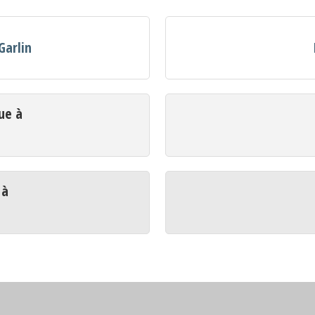
Garlin
ue à
 à