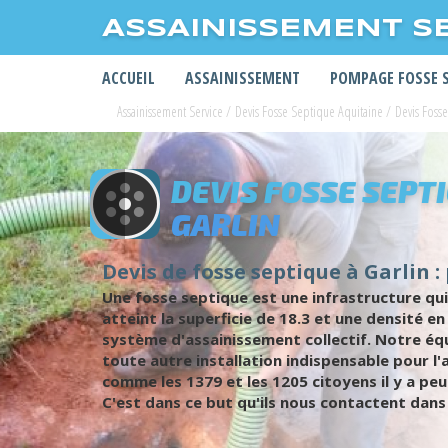
ASSAINISSEMENT S
ACCUEIL
ASSAINISSEMENT
POMPAGE FOSSE 
Assainissement Service
/
Devis Fosse Septique Aquitaine
/
Devis Foss
DEVIS FOSSE SEPT
GARLIN
Devis de fosse septique à Garlin :
Une fosse septique est une infrastructure qui
atteint la superficie de 18.3 et une densité e
système d'assainissement collectif. Notre équ
toute autre installation indispensable pour 
comme les 1379 et les 1205 citoyens il y a pe
C'est dans ce but qu'ils nous contactent dans 