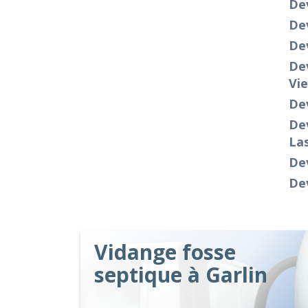
Dev
Dev
Dev
Dev
Vie
De
Dev
La
Dev
De
Vidange fosse
septique à Garlin