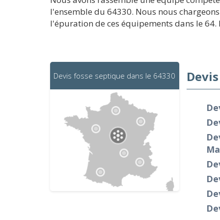
l'ensemble du 64330. Nous nous chargeons d
l'épuration de ces équipements dans le 64. D
Devis
Devis fosse septique dans le 64330
Dev
De
Dev
Ma
De
Dev
De
Dev