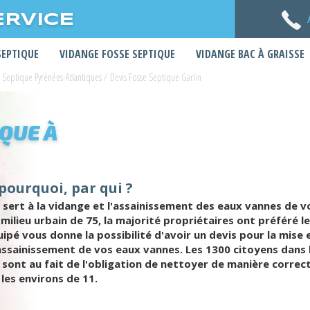
ERVICE
SEPTIQUE
VIDANGE FOSSE SEPTIQUE
VIDANGE BAC À GRAISSE
e Septique Pyrénées-Atlantiques
/
Devis Fosse Septique Garlin
IQUE À
 pourquoi, par qui ?
 sert à la vidange et l'assainissement des eaux vannes de vo
n milieu urbain de 75, la majorité propriétaires ont préféré
ipé vous donne la possibilité d'avoir un devis pour la mise
l'assainissement de vos eaux vannes. Les 1300 citoyens dan
u sont au fait de l'obligation de nettoyer de manière corre
les environs de 11.