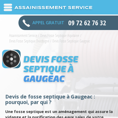
ASSAINISSEMENT SERVICE
09 72 62 76 32
APPEL GRATUIT
Assainissement Service
/
Devis Fosse Septique Aquitaine
/
Devis Fosse Septique Dordogne
/
Devis Fosse Septique Gaugeac
DEVIS FOSSE
SEPTIQUE À
GAUGEAC
Devis de fosse septique à Gaugeac :
pourquoi, par qui ?
Une fosse septique est un aménagement qui assure la
vidange et la purification des eaux sales de votre