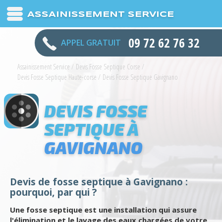
ASSAINISSEMENT SERVICE
09 72 62 76 32
APPEL GRATUIT
Assainissement Service
/
Devis Fosse Septique Corse
/
Devis Fosse Septique Haute-corse
/
Devis Fosse Septique Gavignano
DEVIS FOSSE
SEPTIQUE À
GAVIGNANO
Devis de fosse septique à Gavignano :
pourquoi, par qui ?
Une fosse septique est une installation qui assure
l'élimination et le lavage des eaux chargées de votre