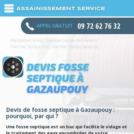
ASSAINISSEMENT SERVICE
09 72 62 76 32
APPEL GRATUIT
Assainissement Service
/
Devis Fosse Septique Midi-Pyrénées
/
Devis Fosse Septique Gers
/
Devis Fosse Septique Gazaupouy
DEVIS FOSSE
SEPTIQUE À
GAZAUPOUY
Devis de fosse septique à Gazaupouy :
pourquoi, par qui ?
Une fosse septique est un bac qui facilite le vidage et
le traitement des eaux encombrées de votre