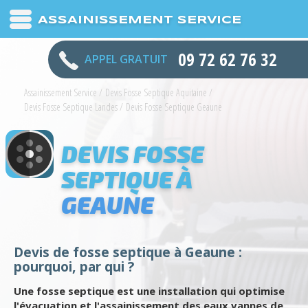
ASSAINISSEMENT SERVICE
09 72 62 76 32
APPEL GRATUIT
Assainissement Service
/
Devis Fosse Septique Aquitaine
/
Devis Fosse Septique Landes
/
Devis Fosse Septique Geaune
DEVIS FOSSE
SEPTIQUE À
GEAUNE
Devis de fosse septique à Geaune :
pourquoi, par qui ?
Une fosse septique est une installation qui optimise
l'évacuation et l'assainissement des eaux vannes de