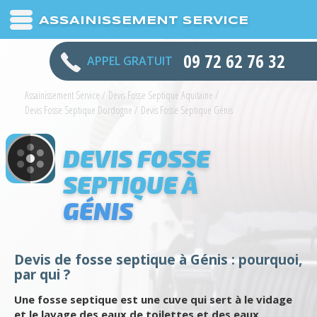
ASSAINISSEMENT SERVICE
09 72 62 76 32
APPEL GRATUIT
Assainissement Service
/
Devis Fosse Septique Aquitaine
/
Devis Fosse Septique Dordogne
/
Devis Fosse Septique Génis
DEVIS FOSSE
SEPTIQUE À
GÉNIS
Devis de fosse septique à Génis : pourquoi,
par qui ?
Une fosse septique est une cuve qui sert à le vidage
et le lavage des eaux de toilettes et des eaux