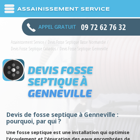
ASSAINISSEMENT SERVICE
09 72 62 76 32
APPEL GRATUIT
Assainissement Service
/
Devis Fosse Septique Basse Normandie
/
Devis Fosse Septique Calvados
/
Devis Fosse Septique Genneville
DEVIS FOSSE
SEPTIQUE À
GENNEVILLE
Devis de fosse septique à Genneville :
pourquoi, par qui ?
Une fosse septique est une installation qui optimise
l'écoulement et l'épuration des eaux encombrées de