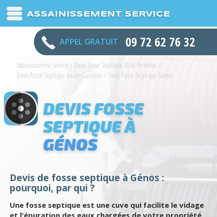
ASSAINISSEMENT SERVICE
09 72 62 76 32
APPEL GRATUIT
Assainissement Service
/
Devis Fosse Septique Midi-Pyrénées
/
Devis Fosse Septique Haute-Garonne
/
Devis Fosse Septique Génos
DEVIS FOSSE
SEPTIQUE À
GÉNOS
Devis de fosse septique à Génos :
pourquoi, par qui ?
Une fosse septique est une cuve qui facilite le vidage
et l'épuration des eaux chargées de votre propriété.