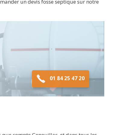
emander un devis fosse septique sur notre
01 84 25 47 20
s que compte Genouillac, et dans tous les