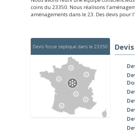
coins du 23350. Nous réalisons l'aménageme
aménagements dans le 23. Des devis pour l'in
Devis
Devis fosse septique dans le 23350
Dev
Dev
Do
De
Dev
Dev
De
De