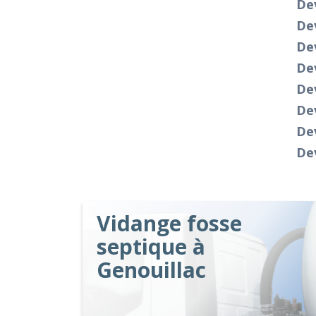
De
Dev
De
Dev
Dev
Dev
De
Dev
Vidange fosse
septique à
Genouillac