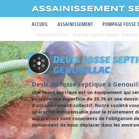
ASSAINISSEMENT S
ACCUEIL
ASSAINISSEMENT
POMPAGE FOSSE 
Assainissement Service
/
Devis Fosse Septique Limousin
/
Devis Fosse
DEVIS FOSSE SEPT
GENOUILLAC
Devis de fosse septique à Genouill
Une fosse septique est un équipement qui sert
possède une superficie de 35.76 et une densit
d'assainissement collectif. Notre société vo
opération indispensable pour le traitement de
auparavant sont conscients de l'obligation de
demandent de nous déplacer dans les environ