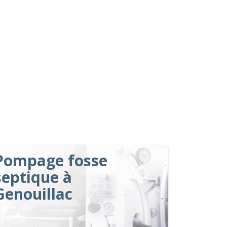
Pompage fosse
septique à
Genouillac