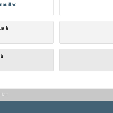
nouillac
ue à
 à
llac