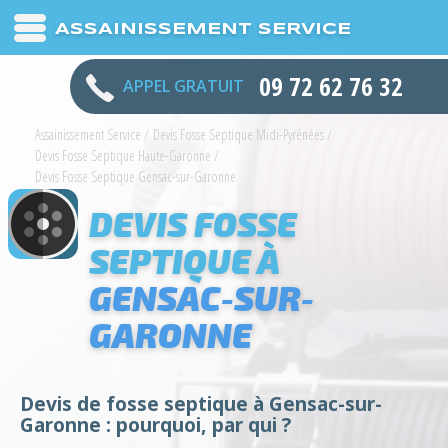
ASSAINISSEMENT SERVICE
09 72 62 76 32
APPEL GRATUIT
Assainissement Service
/
Devis Fosse Septique Midi-Pyrénées
/
Devis Fosse Septique Haute-Garonne
/
Devis Fosse Septique Gensac-sur-Garonne
DEVIS FOSSE
SEPTIQUE À
GENSAC-SUR-
GARONNE
Devis de fosse septique à Gensac-sur-
Garonne : pourquoi, par qui ?