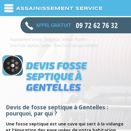
ASSAINISSEMENT SERVICE
09 72 62 76 32
APPEL GRATUIT
Assainissement Service
/
Devis Fosse Septique Picardie
/
Devis Fosse Septique Somme
/
Devis Fosse Septique Gentelles
DEVIS FOSSE
SEPTIQUE À
GENTELLES
Devis de fosse septique à Gentelles :
pourquoi, par qui ?
Une fosse septique est une cuve qui sert à la vidange
et l'épuration des eaux usées de votre habitation.