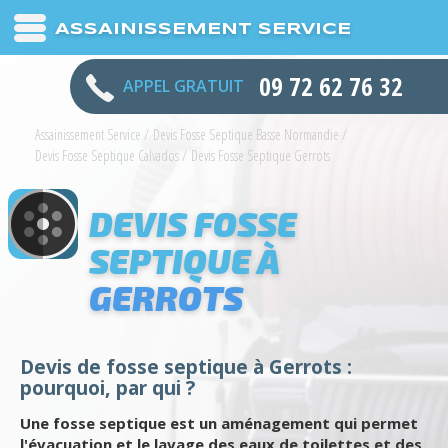
ASSAINISSEMENT SERVICE
09 72 62 76 32
APPEL GRATUIT
Assainissement Service
/
Devis Fosse Septique Basse Normandie
/
Devis Fosse Septique Calvados
/
Devis Fosse Septique Gerrots
DEVIS FOSSE
SEPTIQUE À
GERROTS
Devis de fosse septique à Gerrots :
pourquoi, par qui ?
Une fosse septique est un aménagement qui permet
l'évacuation et le lavage des eaux de toilettes et des