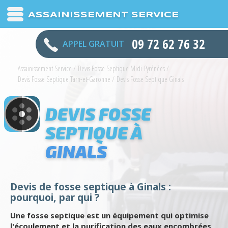
ASSAINISSEMENT SERVICE
09 72 62 76 32
APPEL GRATUIT
Assainissement Service
/
Devis Fosse Septique Midi-Pyrénées
/
Devis Fosse Septique Tarn-et-Garonne
/
Devis Fosse Septique Ginals
DEVIS FOSSE
SEPTIQUE À
GINALS
Devis de fosse septique à Ginals :
pourquoi, par qui ?
Une fosse septique est un équipement qui optimise
l'écoulement et la purification des eaux encombrées