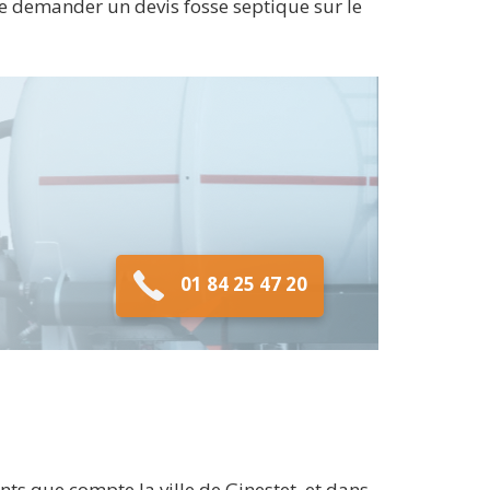
 de demander un devis fosse septique sur le
01 84 25 47 20
ts que compte la ville de Ginestet, et dans