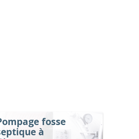
Pompage fosse
septique à