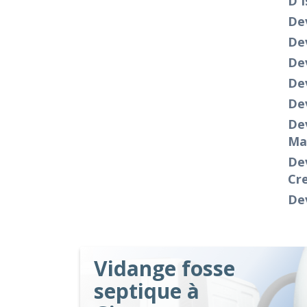
D'I
De
Dev
Dev
Dev
De
Dev
Ma
Dev
Cr
De
Vidange fosse
septique à