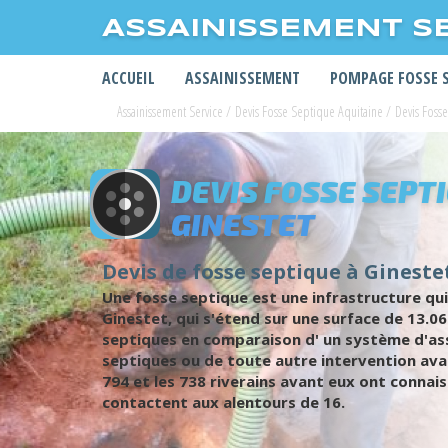
ASSAINISSEMENT S
ACCUEIL
ASSAINISSEMENT
POMPAGE FOSSE 
Assainissement Service
/
Devis Fosse Septique Aquitaine
/
Devis Foss
DEVIS FOSSE SEPT
GINESTET
Devis de fosse septique à Ginestet
Une fosse septique est une infrastructure qui
Ginestet, qui s'étend sur une surface de 13.0
septiques en comparaison d' un système d'assa
septiques ou de toute autre intervention ava
794 et les 738 riverains avant eux ont connais
contactent aux alentours de 16.