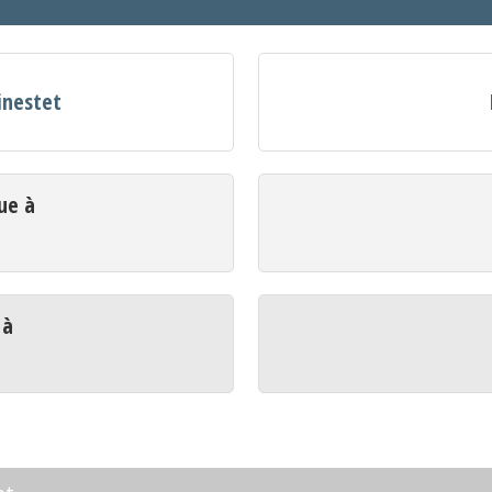
inestet
ue à
 à