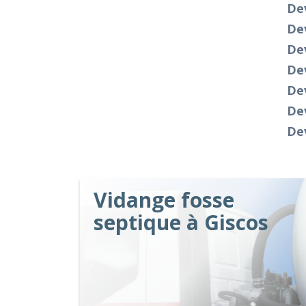
De
De
Dev
De
De
De
Dev
Vidange fosse
septique à Giscos