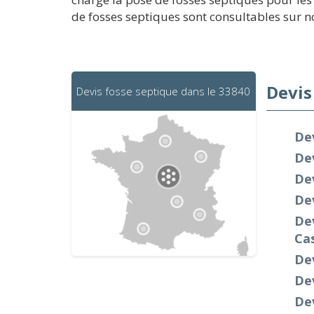
de fosses septiques sont consultables sur no
Devis
Devis fosse septique dans le 33840
Dev
De
De
Dev
Dev
Ca
De
Dev
Dev