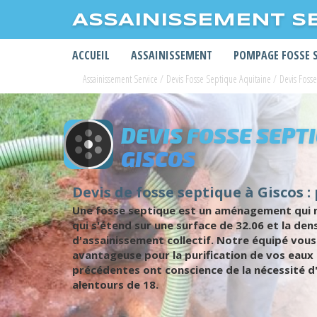
ASSAINISSEMENT S
ACCUEIL
ASSAINISSEMENT
POMPAGE FOSSE 
Assainissement Service
/
Devis Fosse Septique Aquitaine
/
Devis Foss
DEVIS FOSSE SEPT
GISCOS
Devis de fosse septique à Giscos :
Une fosse septique est un aménagement qui ren
qui s'étend sur une surface de 32.06 et la de
d'assainissement collectif. Notre équipé vous
avantageuse pour la purification de vos eaux s
précédentes ont conscience de la nécessité d'
alentours de 18.