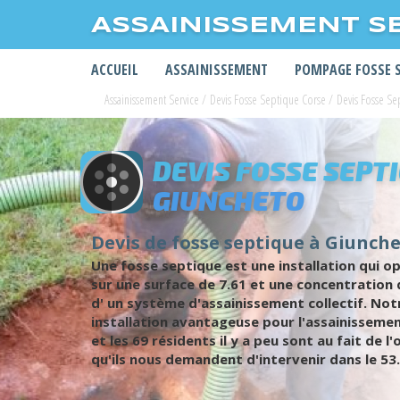
ASSAINISSEMENT S
ACCUEIL
ASSAINISSEMENT
POMPAGE FOSSE 
Assainissement Service
/
Devis Fosse Septique Corse
/
Devis Fosse S
DEVIS FOSSE SEPT
GIUNCHETO
Devis de fosse septique à Giunchet
Une fosse septique est une installation qui o
sur une surface de 7.61 et une concentration 
d' un système d'assainissement collectif. Not
installation avantageuse pour l'assainisseme
et les 69 résidents il y a peu sont au fait de
qu'ils nous demandent d'intervenir dans le 53.