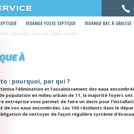
ERVICE
SEPTIQUE
VIDANGE FOSSE SEPTIQUE
VIDANGE BAC À GRAISSE
eptique Corse-du-sud
/
Devis Fosse Septique Giuncheto
IQUE À
o : pourquoi, par qui ?
ptimise l'élimination et l'assainissement des eaux encombré
de population en milieu urbain de 11, la majorité foyers on
re entreprise vous permet de faire un devis pour l'installat
nt de vos eaux encombrées. Les 100 résidents dans le dépar
 l'obligation de nettoyer de façon régulière système d'évacu