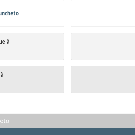
iuncheto
ue à
 à
heto