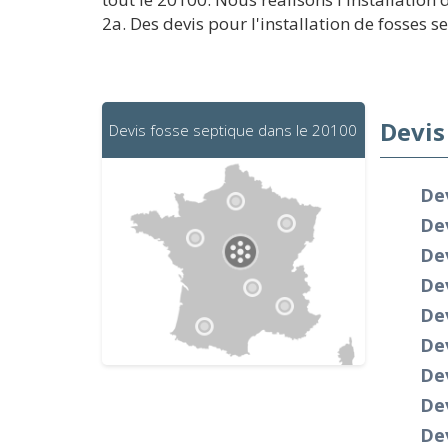
2a. Des devis pour l'installation de fosses s
Devis
Devis fosse septique dans le 20100
De
Dev
Dev
Dev
De
De
Dev
Dev
Dev