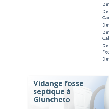
Dev
Dev
Ca
De
Dev
Cal
Dev
Fig
Dev
Vidange fosse
septique à
Giuncheto