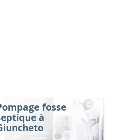
Pompage fosse
septique à
Giuncheto