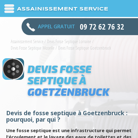
ASSAINISSEMENT SERVICE
09 72 62 76 32
APPEL GRATUIT
Assainissement Service
/
Devis Fosse Septique Lorraine
/
Devis Fosse Septique Moselle
/
Devis Fosse Septique Goetzenbruck
DEVIS FOSSE
SEPTIQUE À
GOETZENBRUCK
Devis de fosse septique à Goetzenbruck :
pourquoi, par qui ?
Une fosse septique est une infrastructure qui permet
l'écoulement et le lavage des eaux de toilettes et des