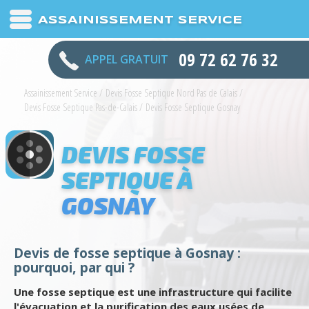
ASSAINISSEMENT SERVICE
09 72 62 76 32
APPEL GRATUIT
Assainissement Service
/
Devis Fosse Septique Nord Pas de Calais
/
Devis Fosse Septique Pas-de-Calais
/
Devis Fosse Septique Gosnay
DEVIS FOSSE
SEPTIQUE À
GOSNAY
Devis de fosse septique à Gosnay :
pourquoi, par qui ?
Une fosse septique est une infrastructure qui facilite
l'évacuation et la purification des eaux usées de