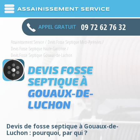
ASSAINISSEMENT SERVICE
09 72 62 76 32
APPEL GRATUIT
Assainissement Service
/
Devis Fosse Septique Midi-Pyrénées
/
Devis Fosse Septique Haute-Garonne
/
Devis Fosse Septique Gouaux-de-Luchon
DEVIS FOSSE
SEPTIQUE À
GOUAUX-DE-
LUCHON
Devis de fosse septique à Gouaux-de-
Luchon : pourquoi, par qui ?