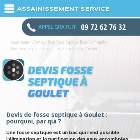
ASSAINISSEMENT SERVICE
09 72 62 76 32
APPEL GRATUIT
Assainissement Service
/
Devis Fosse Septique Basse Normandie
/
Devis Fosse Septique Orne
/
Devis Fosse Septique Goulet
DEVIS FOSSE
SEPTIQUE À
GOULET
Devis de fosse septique à Goulet :
pourquoi, par qui ?
Une fosse septique est un bac qui rend possible
l'élimination et la purification des eaux encombrées