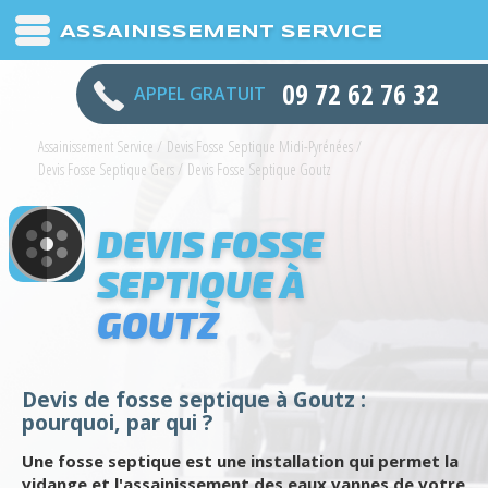
ASSAINISSEMENT SERVICE
09 72 62 76 32
APPEL GRATUIT
Assainissement Service
/
Devis Fosse Septique Midi-Pyrénées
/
Devis Fosse Septique Gers
/
Devis Fosse Septique Goutz
DEVIS FOSSE
SEPTIQUE À
GOUTZ
Devis de fosse septique à Goutz :
pourquoi, par qui ?
Une fosse septique est une installation qui permet la
vidange et l'assainissement des eaux vannes de votre