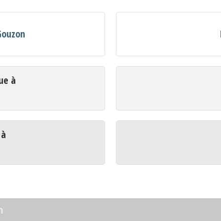
 Gouzon
ue à
 à
n