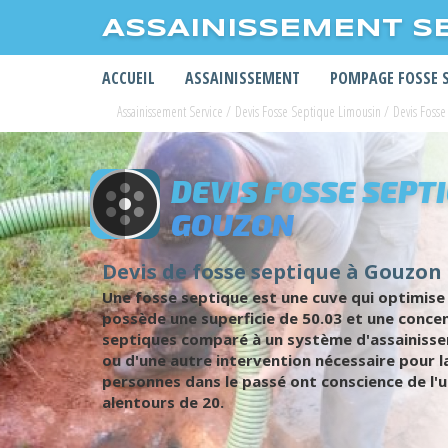
ASSAINISSEMENT S
ACCUEIL
ASSAINISSEMENT
POMPAGE FOSSE 
Assainissement Service
/
Devis Fosse Septique Limousin
/
Devis Fosse
DEVIS FOSSE SEPT
GOUZON
Devis de fosse septique à Gouzon 
Une fosse septique est une cuve qui optimise 
possède une superficie de 50.03 et une concen
septiques comparé à un système d'assainissem
ou d'une autre intervention nécessaire pour l
personnes dans le passé ont conscience de l'u
alentours de 20.