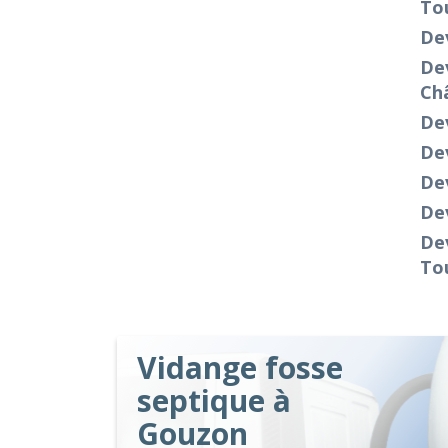
To
Dev
Dev
Ch
Dev
Dev
De
De
Dev
To
Vidange fosse
septique à
Gouzon