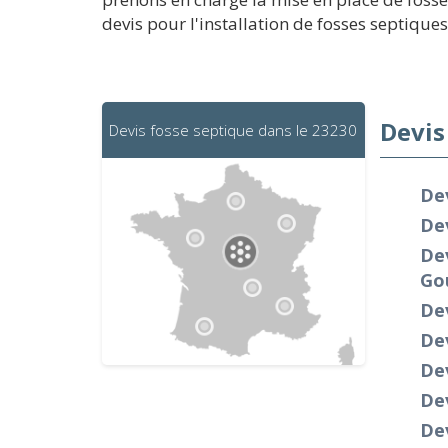
devis pour l'installation de fosses septiques
Devis
Devis fosse septique dans le 23230
De
Dev
Dev
Go
Dev
Dev
Dev
Dev
Dev