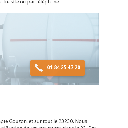
otre site ou par téléphone.
01 84 25 47 20
te Gouzon, et sur tout le 23230. Nous
rification de ces structures dans le 23. Des