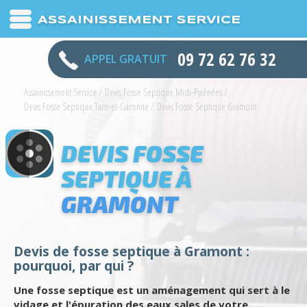
ASSAINISSEMENT SERVICE
09 72 62 76 32
APPEL GRATUIT
Assainissement Service
/
Devis Fosse Septique Midi-Pyrénées
/
Devis Fosse Septique Tarn-et-Garonne
/
Devis Fosse Septique Gramont
DEVIS FOSSE
SEPTIQUE À
GRAMONT
Devis de fosse septique à Gramont :
pourquoi, par qui ?
Une fosse septique est un aménagement qui sert à le
vidage et l'épuration des eaux sales de votre