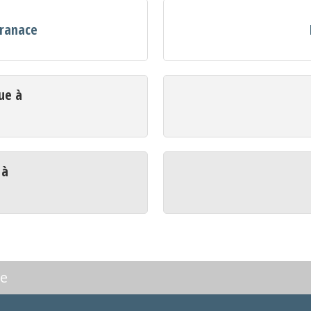
Granace
ue à
 à
ce