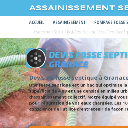
ASSAINISSEMENT S
ACCUEIL
ASSAINISSEMENT
POMPAGE FOSSE 
Assainissement Service
/
Devis Fosse Septique Corse
/
Devis Fosse S
DEVIS FOSSE SEPT
GRANACE
Devis de fosse septique à Granace 
Une fosse septique est un bac qui optimise la 
superficie de 4.08 et une densité en milieu ur
d'assainissement collectif. Notre équipé vous
pour l'épuration de vos eaux chargées. Les 1
conscience de l'utilité d'entretenir de façon 