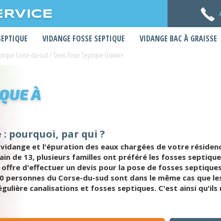
ERVICE
SEPTIQUE
VIDANGE FOSSE SEPTIQUE
VIDANGE BAC À GRAISSE
eptique Corse-du-sud
/
Devis Fosse Septique Granace
IQUE À
: pourquoi, par qui ?
vidange et l'épuration des eaux chargées de votre résidence.
bain de 13, plusieurs familles ont préféré les fosses septi
 offre d'effectuer un devis pour la pose de fosses septique
00 personnes du Corse-du-sud sont dans le même cas que les
régulière canalisations et fosses septiques. C'est ainsi qu'i