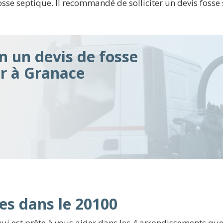
se septique. Il recommandé de solliciter un devis fosse s
n un devis de fosse
ir à Granace
es dans le 20100
 est prête à vous aider dans les 4 arrondissements que c