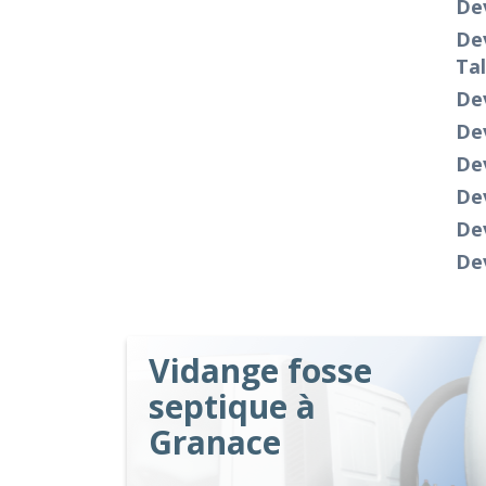
Dev
Dev
Ta
De
De
Dev
Dev
De
Dev
Vidange fosse
septique à
Granace