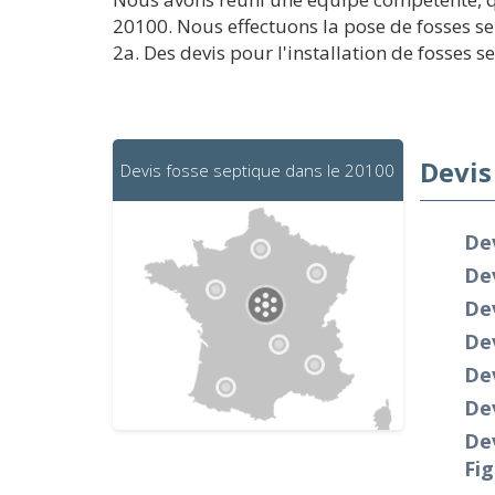
20100. Nous effectuons la pose de fosses se
2a. Des devis pour l'installation de fosses s
Devis
Devis fosse septique dans le 20100
De
Dev
Dev
Dev
De
Dev
Dev
Fig