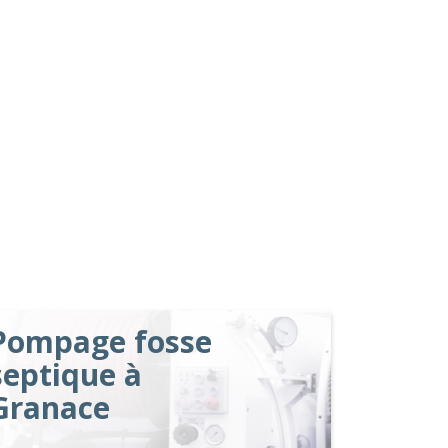
Pompage fosse
septique à
Granace