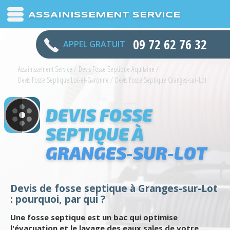
ASSAINISSEMENT SERVICE
09 72 62 76 32
APPEL GRATUIT
Assainissement Service
/
Devis Fosse Septique Aquitaine
/
Devis Fosse Septique Lot-et-Garonne
/
Devis Fosse Septique Granges-sur-Lot
DEVIS FOSSE
SEPTIQUE À
GRANGES-SUR-LOT
Devis de fosse septique à Granges-sur-Lot
: pourquoi, par qui ?
Une fosse septique est un bac qui optimise
l'évacuation et le lavage des eaux sales de votre