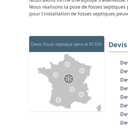
Nous réalisons la pose de fosses septiques p
pour l'installation de fosses septiques peuven
Devis
Devis fosse septique dans le 81300
Dev
De
Dev
De
Dev
De
Dev
De