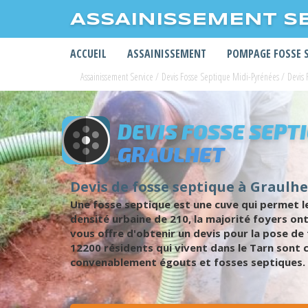
ASSAINISSEMENT S
ACCUEIL
ASSAINISSEMENT
POMPAGE FOSSE 
Assainissement Service
/
Devis Fosse Septique Midi-Pyrénées
/
Devis 
DEVIS FOSSE SEPT
GRAULHET
Devis de fosse septique à Graulhet
Une fosse septique est une cuve qui permet le
densité urbaine de 210, la majorité foyers on
vous offre d'obtenir un devis pour la pose d
12200 résidents qui vivent dans le Tarn sont co
convenablement égouts et fosses septiques. C'