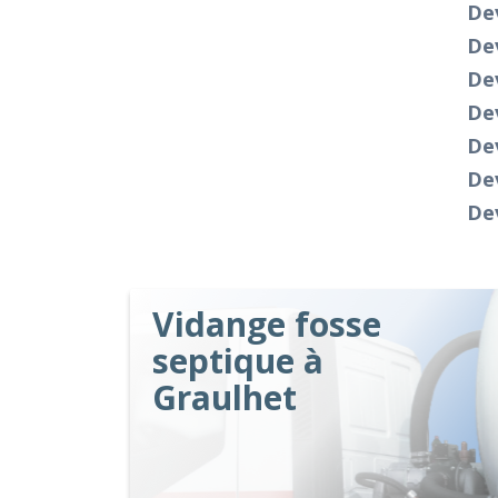
Dev
Dev
Dev
Dev
De
Dev
Dev
Vidange fosse
septique à
Graulhet