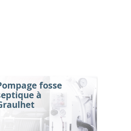
Pompage fosse
septique à
Graulhet