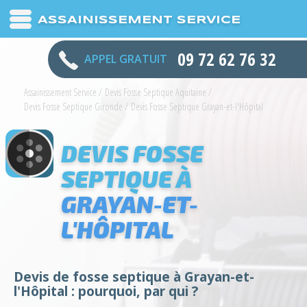
ASSAINISSEMENT SERVICE
09 72 62 76 32
APPEL GRATUIT
Assainissement Service
/
Devis Fosse Septique Aquitaine
/
Devis Fosse Septique Gironde
/
Devis Fosse Septique Grayan-et-l'Hôpital
DEVIS FOSSE
SEPTIQUE À
GRAYAN-ET-
L'HÔPITAL
Devis de fosse septique à Grayan-et-
l'Hôpital : pourquoi, par qui ?