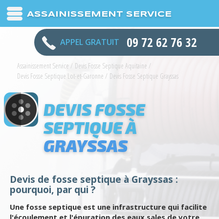
ASSAINISSEMENT SERVICE
09 72 62 76 32
APPEL GRATUIT
Assainissement Service
/
Devis Fosse Septique Aquitaine
/
Devis Fosse Septique Lot-et-Garonne
/
Devis Fosse Septique Grayssas
DEVIS FOSSE
SEPTIQUE À
GRAYSSAS
Devis de fosse septique à Grayssas :
pourquoi, par qui ?
Une fosse septique est une infrastructure qui facilite
l'écoulement et l'épuration des eaux sales de votre