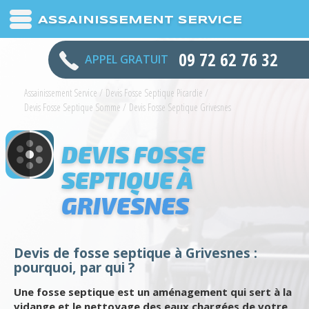
ASSAINISSEMENT SERVICE
09 72 62 76 32
APPEL GRATUIT
Assainissement Service
/
Devis Fosse Septique Picardie
/
Devis Fosse Septique Somme
/
Devis Fosse Septique Grivesnes
DEVIS FOSSE
SEPTIQUE À
GRIVESNES
Devis de fosse septique à Grivesnes :
pourquoi, par qui ?
Une fosse septique est un aménagement qui sert à la
vidange et le nettoyage des eaux chargées de votre