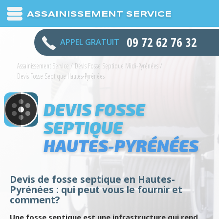
ASSAINISSEMENT SERVICE
09 72 62 76 32
APPEL GRATUIT
Assainissement Service
/
Devis Fosse Septique Midi-Pyrénées
/
Devis Fosse Septique Hautes-Pyrénées
DEVIS FOSSE
SEPTIQUE
HAUTES-PYRÉNÉES
Devis de fosse septique en Hautes-
Pyrénées : qui peut vous le fournir et
comment?
Une fosse septique est une infrastructure qui rend