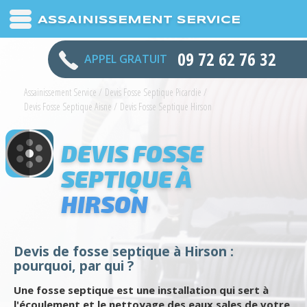
ASSAINISSEMENT SERVICE
09 72 62 76 32
APPEL GRATUIT
Assainissement Service
/
Devis Fosse Septique Picardie
/
Devis Fosse Septique Aisne
/
Devis Fosse Septique Hirson
DEVIS FOSSE
SEPTIQUE À
HIRSON
Devis de fosse septique à Hirson :
pourquoi, par qui ?
Une fosse septique est une installation qui sert à
l'écoulement et le nettoyage des eaux sales de votre