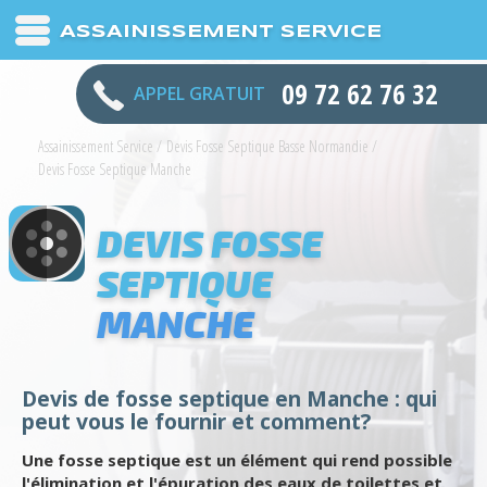
ASSAINISSEMENT SERVICE
09 72 62 76 32
APPEL GRATUIT
Assainissement Service
/
Devis Fosse Septique Basse Normandie
/
Devis Fosse Septique Manche
DEVIS FOSSE
SEPTIQUE
MANCHE
Devis de fosse septique en Manche : qui
peut vous le fournir et comment?
Une fosse septique est un élément qui rend possible
l'élimination et l'épuration des eaux de toilettes et