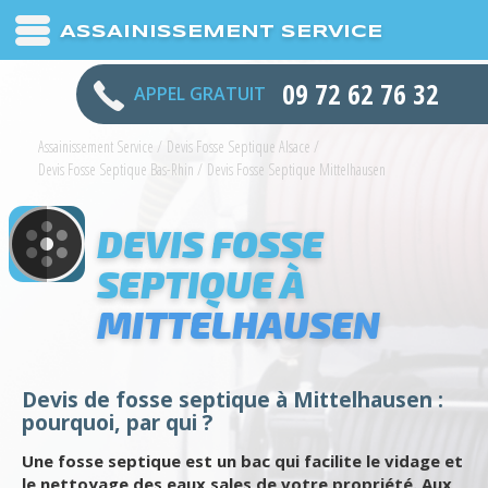
ASSAINISSEMENT SERVICE
09 72 62 76 32
APPEL GRATUIT
Assainissement Service
/
Devis Fosse Septique Alsace
/
Devis Fosse Septique Bas-Rhin
/
Devis Fosse Septique Mittelhausen
DEVIS FOSSE
SEPTIQUE À
MITTELHAUSEN
Devis de fosse septique à Mittelhausen :
pourquoi, par qui ?
Une fosse septique est un bac qui facilite le vidage et
le nettoyage des eaux sales de votre propriété. Aux