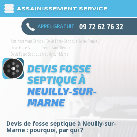
ASSAINISSEMENT SERVICE
09 72 62 76 32
APPEL GRATUIT
Assainissement Service
/
Devis Fosse Septique Ile de France
/
Devis Fosse Septique Seine-Saint-Denis
/
Devis Fosse Septique Neuilly-sur-Marne
DEVIS FOSSE
SEPTIQUE À
NEUILLY-SUR-
MARNE
Devis de fosse septique à Neuilly-sur-
Marne : pourquoi, par qui ?