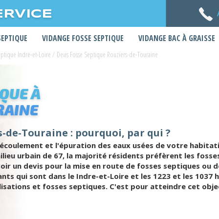
ERVICE
SEPTIQUE
VIDANGE FOSSE SEPTIQUE
VIDANGE BAC À GRAISSE
eptique Indre-et-Loire
/
Devis Fosse Septique Rouziers-de-Touraine
IQUE À
RAINE
s-de-Touraine : pourquoi, par qui ?
'écoulement et l'épuration des eaux usées de votre habitat
ilieu urbain de 67, la majorité résidents préfèrent les fos
avoir un devis pour la mise en route de fosses septiques ou
ants qui sont dans le Indre-et-Loire et les 1223 et les 103
sations et fosses septiques. C'est pour atteindre cet objec