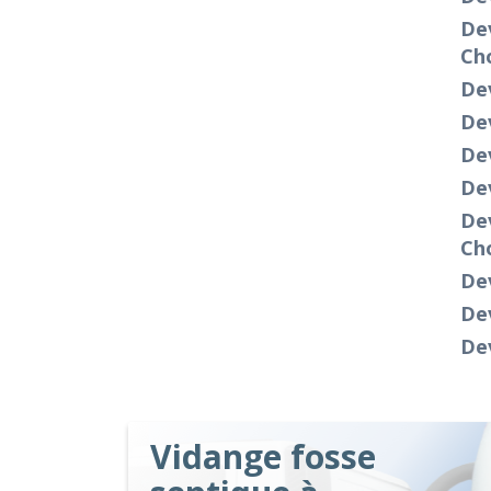
De
Cho
De
Dev
Dev
Dev
Dev
Cho
De
Dev
De
Vidange fosse