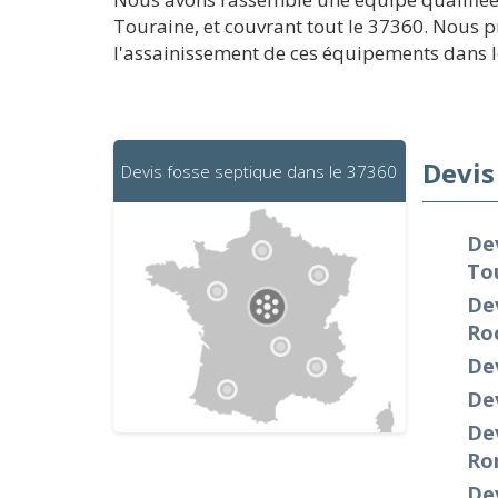
Touraine, et couvrant tout le 37360. Nous 
l'assainissement de ces équipements dans le 
Devis
Devis fosse septique dans le 37360
Dev
To
Dev
Ro
Dev
De
De
Ro
Dev