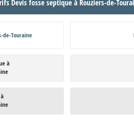
rifs Devis fosse septique à Rouziers-de-Toura
s-de-Touraine
ue à
aine
 à
aine