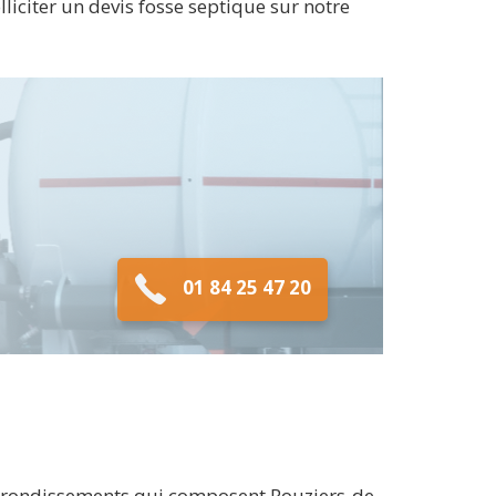
liciter un devis fosse septique sur notre
01 84 25 47 20
 arrondissements qui composent Rouziers-de-