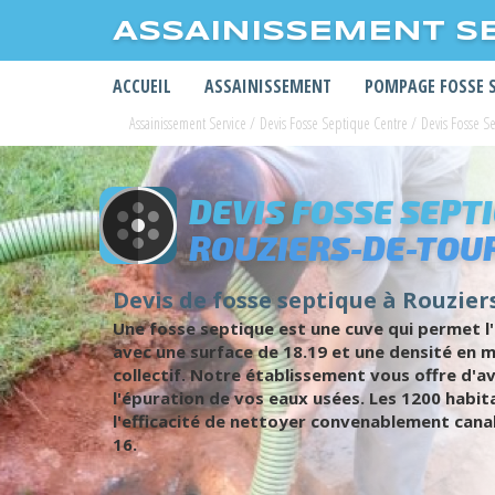
ASSAINISSEMENT S
ACCUEIL
ASSAINISSEMENT
POMPAGE FOSSE 
Assainissement Service
/
Devis Fosse Septique Centre
/
Devis Fosse S
DEVIS FOSSE SEPT
ROUZIERS-DE-TOU
Devis de fosse septique à Rouzier
Une fosse septique est une cuve qui permet l
avec une surface de 18.19 et une densité en m
collectif. Notre établissement vous offre d'
l'épuration de vos eaux usées. Les 1200 habit
l'efficacité de nettoyer convenablement canali
16.