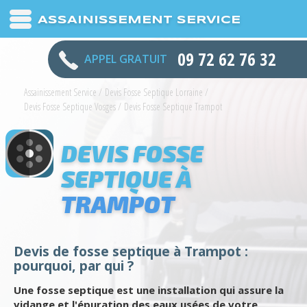
ASSAINISSEMENT SERVICE
09 72 62 76 32
APPEL GRATUIT
Assainissement Service
/
Devis Fosse Septique Lorraine
/
Devis Fosse Septique Vosges
/
Devis Fosse Septique Trampot
DEVIS FOSSE
SEPTIQUE À
TRAMPOT
Devis de fosse septique à Trampot :
pourquoi, par qui ?
Une fosse septique est une installation qui assure la
vidange et l'épuration des eaux usées de votre