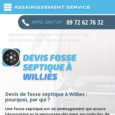
ASSAINISSEMENT SERVICE
09 72 62 76 32
APPEL GRATUIT
Assainissement Service
/
Devis Fosse Septique Nord Pas de Calais
/
Devis Fosse Septique Nord
/
Devis Fosse Septique Willies
DEVIS FOSSE
SEPTIQUE À
WILLIES
Devis de fosse septique à Willies :
pourquoi, par qui ?
Une fosse septique est un aménagement qui assure
l'évacuation et le nettoyage des eaux encombrées de